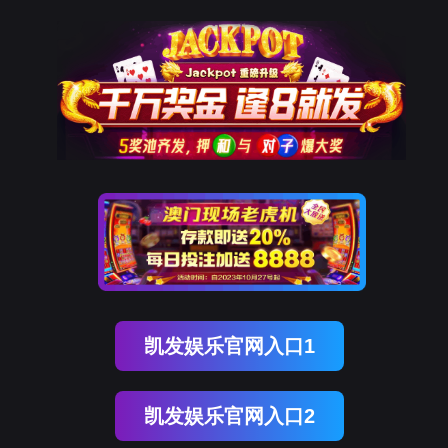
凯发娱乐官网入口1
凯发娱乐官网入口2